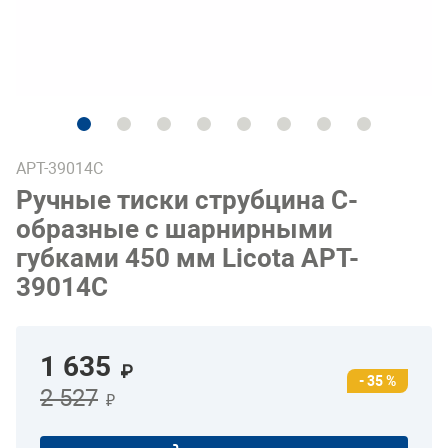
APT-39014C
Ручные тиски струбцина С-
образные с шарнирными
губками 450 мм Licota APT-
39014C
1 635
₽
- 35 %
2 527
₽