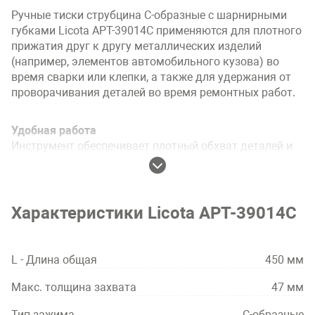
Ручные тиски струбцина С-образные с шарнирными
губками Licota APT-39014C применяются для плотного
прижатия друг к другу металлических изделий
(например, элементов автомобильного кузова) во
время сварки или клепки, а также для удержания от
проворачивания деталей во время ремонтных работ.
Удобная работа
Инструмент обеспечивает плотный обхват деталей и
удобство при работе с крепежом.
Долгий срок службы
Характеристики Licota APT-39014C
Инструмент изготовлен из хром-ванадиевой стали,
устойчивой к механическим нагрузкам.
L - Длина общая
450 мм
Макс. толщина захвата
47 мм
Тип зажима
С-образные