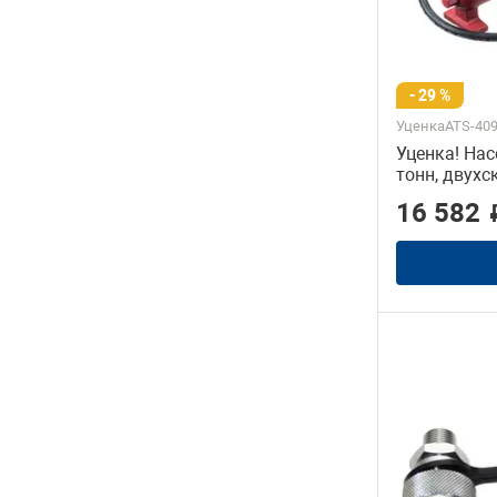
- 29 %
УценкаATS-409
Уценка! Нас
тонн, двухс
16 582