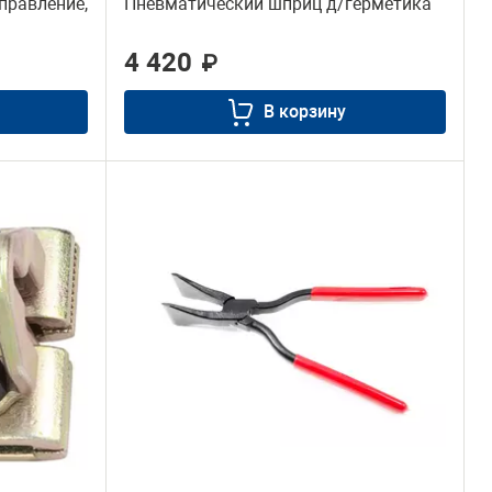
правление,
Пневматический шприц д/герметика
4 420
₽
В корзину