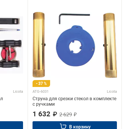
инструмент (Уценка)
жный инструмент
Ещё 2
коверты
для накачки шин
лонные
Сервис
е материалы
для шлифовки и
репежные изделия
- 37 %
Licota
ATG-6031
Licota
ол
Струна для срезки стекол в комплекте
с ручками
1 632
₽
2 629
₽
В корзину