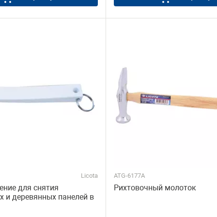
е
дравлики
ики
Licota
ATG-6177A
ение для снятия
Рихтовочный молоток
х и деревянных панелей в