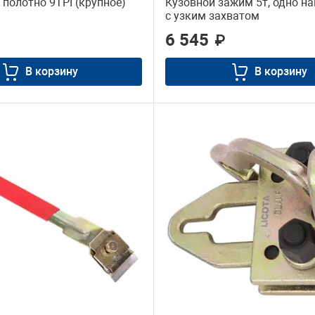
полотно 9TPI (крупное)
Кузовной зажим 5т, одно на
с узким захватом
6 545
₽
В корзину
В корзину