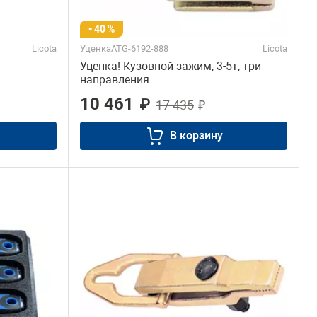
- 40 %
Licota
УценкаATG-6192-888
Licota
Уценка! Кузовной зажим, 3-5т, три
направления
10 461
₽
17 435
₽
В корзину