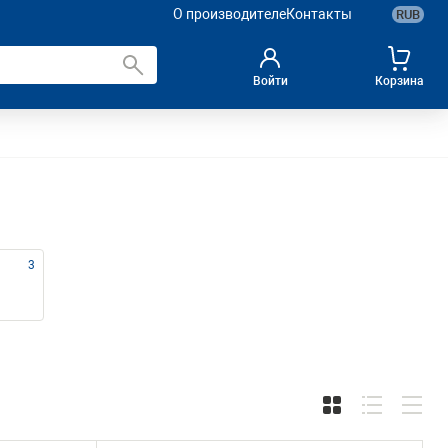
О производителе
Контакты
RUB
Войти
Корзина
чное оборудование
Автотовары
3
ние для склада
Уценка
анения
Ручной инструмент (Уценка)
Пневмоинструмент (Уценка)
Оборудование для СТО (Уценка)
Специальный инструмент (Уценка)
Гидравлический и силовой
ажный участок