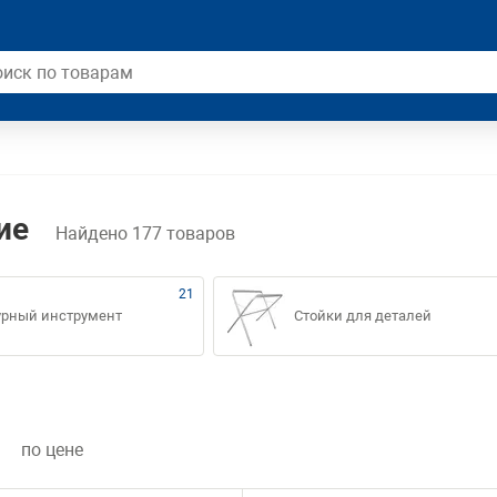
трумент
Средства измерений
Газосваро
ие
Найдено 177 товаров
Электроизмерительный инструмент
21
урный инструмент
Стойки для деталей
Оборудова
Малярно-кузовное
Системы хр
оборудование
мент
Кузовной инструмент
а и
Арматурный инструмент
по цене
Стойки для деталей
Шиномонт