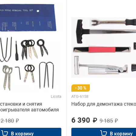
Шиномонта
Пневмогай
Пистолеты 
Химия
Ключи бал
Смазки и средства удаления
та и
ржавчины
ежки
Расходны
тующие для
Материалы 
Инвентарь
полировки
Хозяйственный инструмент
Метизы и к
- 30 %
Licota
ATG-6158
становки и снятия
Набор для демонтажа стек
иловой
роигрывателя автомобиля
6 390
₽
2 180
₽
9 185
₽
ские
ование
В корзину
В корзину