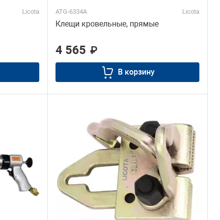
Licota
ATG-6334A
Licota
Клещи кровельные, прямые
4 565
₽
В корзину