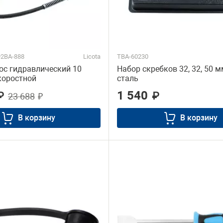
2BA-888
Licota
TBA-60230
ос гидравлический 10
Набор скребков 32, 32, 50 м
коростной
сталь
1 540
₽
₽
23 688
₽
В корзину
В корзину