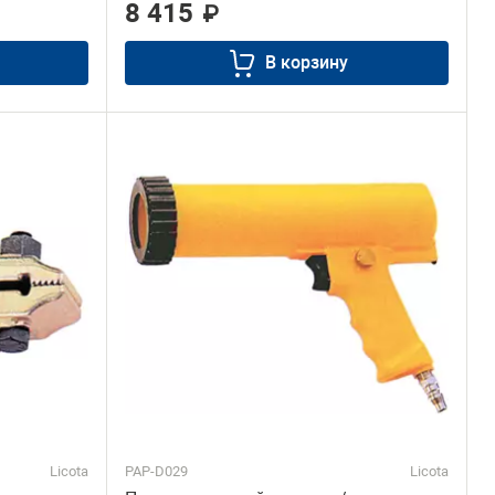
8 415
₽
В корзину
Licota
PAP-D029
Licota