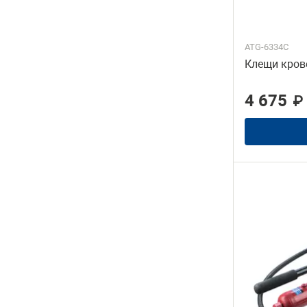
ATG-6334C
Клещи кров
4 675
₽