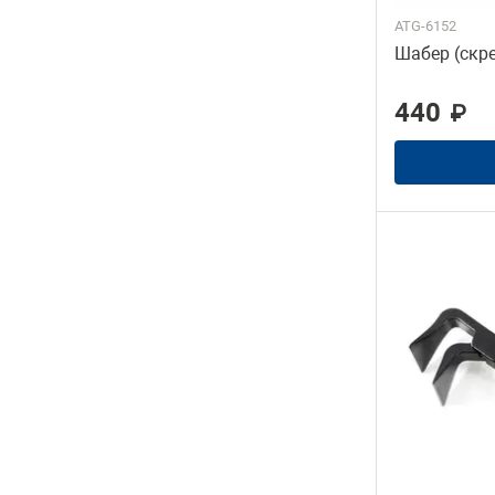
ATG-6152
Шабер (скре
440
₽