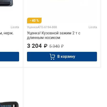
- 40 %
Licota
УценкаATG-6194-888
Licota
м, нерж.
Уценка! Кузовной зажим 2 т с
длинным носиком
3 204
₽
5 340
₽
В корзину