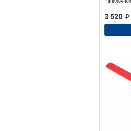
Напилочное 
3 520
₽