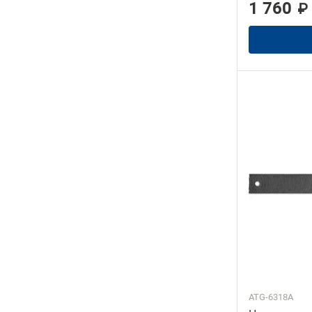
1 760
₽
ATG-6318A