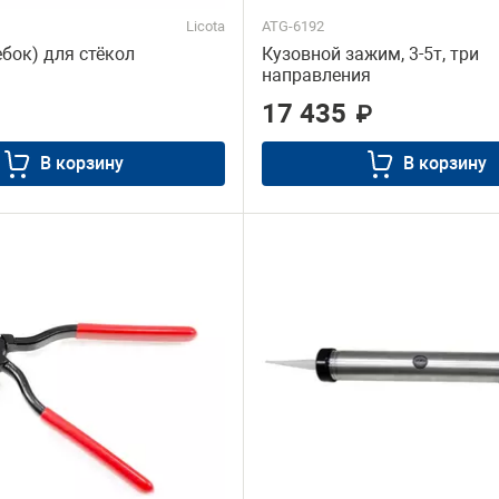
Licota
ATG-6192
бок) для стёкол
Кузовной зажим, 3-5т, три
направления
17 435
₽
В корзину
В корзину